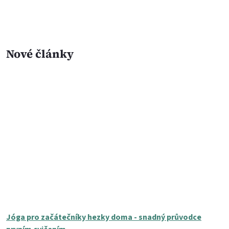
Nové články
Jóga pro začátečníky hezky doma - snadný průvodce