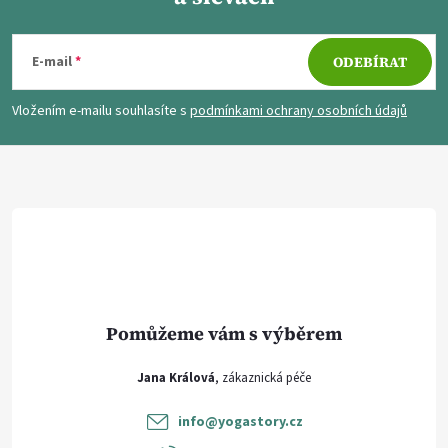
Z
á
E-mail
ODEBÍRAT
p
Vložením e-mailu souhlasíte s
podmínkami ochrany osobních údajů
a
t
í
Jana Králová
info
@
yogastory.cz