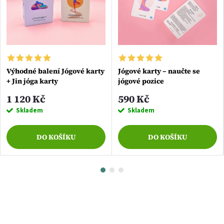
v
é
h
o
Výhodné balení Jógové karty
Jógové karty – naučte se
+ Jin jóga karty
jógové pozice
t
1 120 Kč
590 Kč
Skladem
Skladem
ě
DO KOŠÍKU
DO KOŠÍKU
l
a