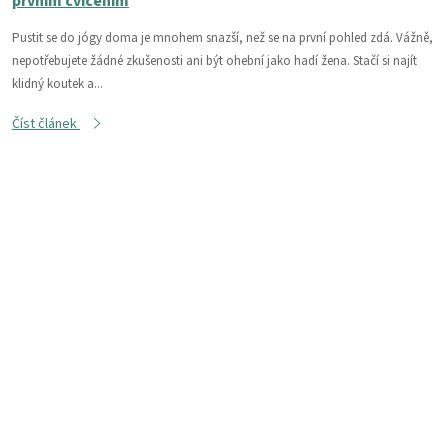
prvním cvičením
Pustit se do jógy doma je mnohem snazší, než se na první pohled zdá. Vážně,
nepotřebujete žádné zkušenosti ani být ohební jako hadí žena. Stačí si najít
klidný koutek a...
Číst článek