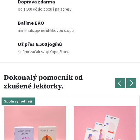
Doprava zdarma
k
od 1.500 Kč do boxu i na adresu.
o
Balíme EKO
minimalizujeme uhlíkovou stopu
u
Už přes 6.500 jogínů
z
s námi začali svoji Yoga Story.
l
o
Dokonalý pomocník od
zkušené lektorky.
z
Spolu výhodněji
d
r
a