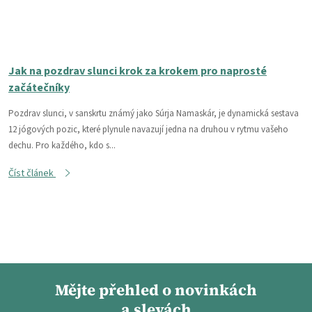
Jak na pozdrav slunci krok za krokem pro naprosté
začátečníky
Pozdrav slunci, v sanskrtu známý jako Súrja Namaskár, je dynamická sestava
12 jógových pozic, které plynule navazují jedna na druhou v rytmu vašeho
dechu. Pro každého, kdo s...
Číst článek
Mějte přehled o novinkách
a slevách