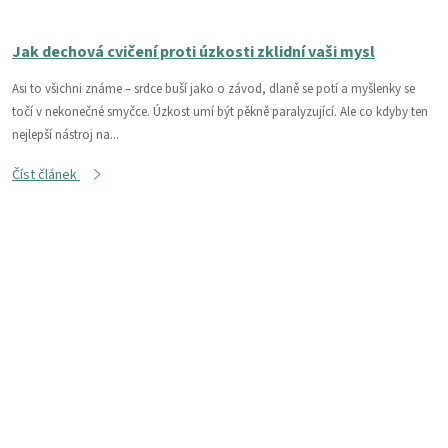
Jak dechová cvičení proti úzkosti zklidní vaši mysl
Asi to všichni známe – srdce buší jako o závod, dlaně se potí a myšlenky se
točí v nekonečné smyčce. Úzkost umí být pěkně paralyzující. Ale co kdyby ten
nejlepší nástroj na...
Číst článek