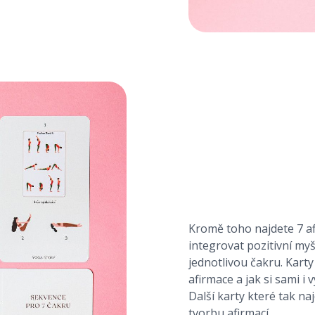
Kromě toho najdete 7 a
integrovat pozitivní my
jednotlivou čakru. Kart
afirmace a jak si sami i 
Další karty které tak naj
tvorbu afirmací.