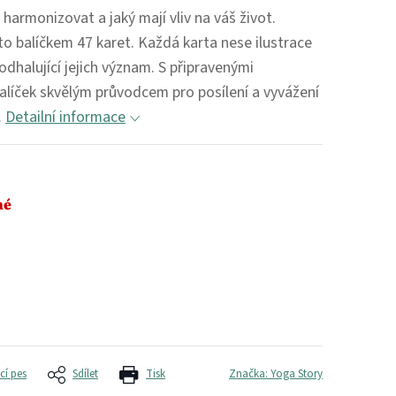
e harmonizovat a jaký mají vliv na váš život.
to balíčkem 47 karet. Každá karta nese ilustrace
odhalující jejich význam. S připravenými
alíček skvělým průvodcem pro posílení a vyvážení
.
Detailní informace
né
cí pes
Sdílet
Tisk
Značka:
Yoga Story