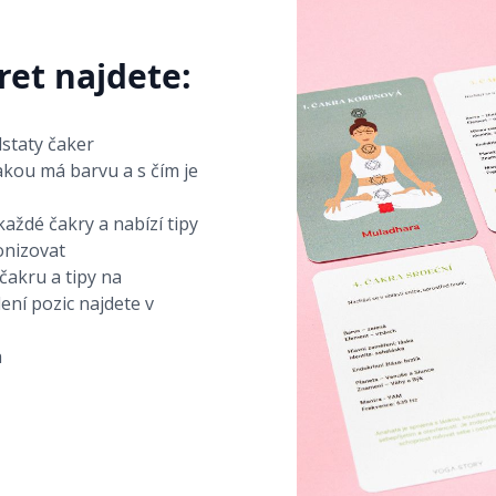
ret najdete:
dstaty čaker
jakou má barvu a s čím je
každé čakry a nabízí tipy
onizovat
 čakru a tipy na
ení pozic najdete v
a