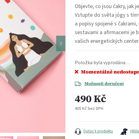
Objevte, co jsou čakry, jak j
Vstupte do světa jógy s tím
a popisy spojené s čakrami, 
sestavami a afirmacemi je b
vašich energetických center
Položka byla vyprodána…
Momentálně nedostup
Možnosti doručení
490 Kč
405 Kč bez DPH
Měrná
cena:
Dotaz k produktu
Hlída