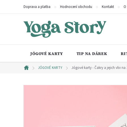
Přejít
Doprava a platba
Hodnocení obchodu
Kontakt
O
na
obsah
JÓGOVÉ KARTY
TIP NA DÁREK
RI
JÓGOVÉ KARTY
Jógové karty - Čakry a jejich vliv na 
Domů