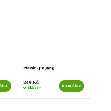
Plakát - Jin Jang
Plakát 
249 Kč
299 K
ŠÍKU
DO KOŠÍKU
Skladem
Sklad