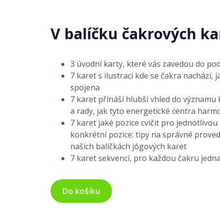
V balíčku čakrových ka
3 úvodní karty, které vás zavedou do po
7 karet s ilustraci kde se čakra nachází, 
spojena
7 karet přináší hlubší vhled do významu 
a rady, jak tyto energetické centra harm
7 karet jaké pozice cvičit pro jednotlivou
konkrétní pozice: tipy na správné proved
našich balíčkách jógových karet
7 karet sekvencí, pro každou čakru jedn
Do košíku