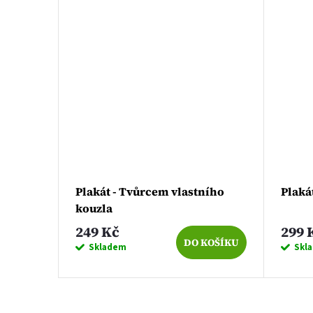
Plakát - Tvůrcem vlastního
Plaká
kouzla
249 Kč
299 
KOŠÍKU
DO KOŠÍKU
Skladem
Skl