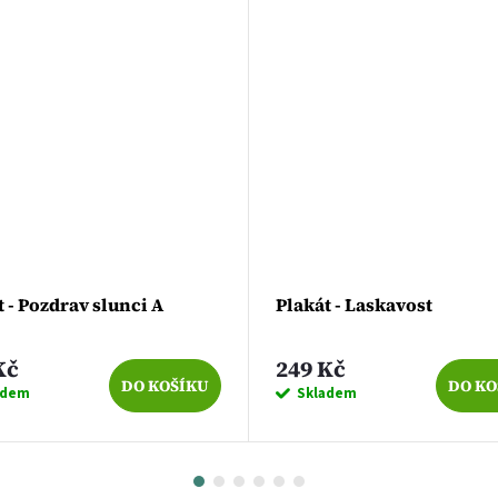
t - Pozdrav slunci A
Plakát - Laskavost
Kč
249 Kč
DO KOŠÍKU
DO KO
adem
Skladem