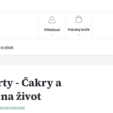
chrany osobních údajů
NÁKUPNÍ
KOŠÍK
Prázdný košík
Přihlášení
 O JÓZE
ty - Čakry a
 na život
bnosti hodnocení