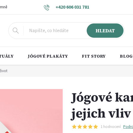
+420 606 031 781
 mně
Obchodní podmínky
Vrácení zboží a reklamace
Podmínky o
HLEDAT
TUÁLY
JÓGOVÉ PLAKÁTY
FIT STORY
BLOG
život
Jógové kar
jejich vliv
1 hodnocení
Podro