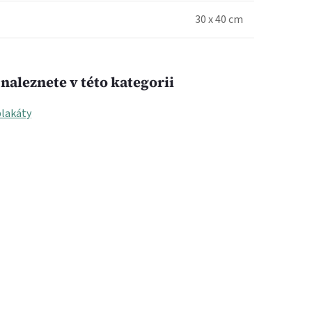
30 x 40 cm
naleznete v této kategorii
plakáty