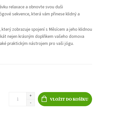
ávku relaxace a obnovte svou duši
ógové sekvence, která vám přinese klidný a
který zobrazuje spojení s Měsícem a jeho klidnou
lakát nejen krásným doplňkem vašeho domova
také praktickým nástrojem pro vaši jógu.
VLOŽIT DO KOŠÍKU