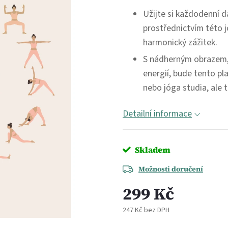
Užijte si každodenní d
prostřednictvím této j
harmonický zážitek.
S nádherným obrazem, 
energií, bude tento p
nebo jóga studia, ale 
Detailní informace
Skladem
Možnosti doručení
299 Kč
247 Kč bez DPH
Měrná