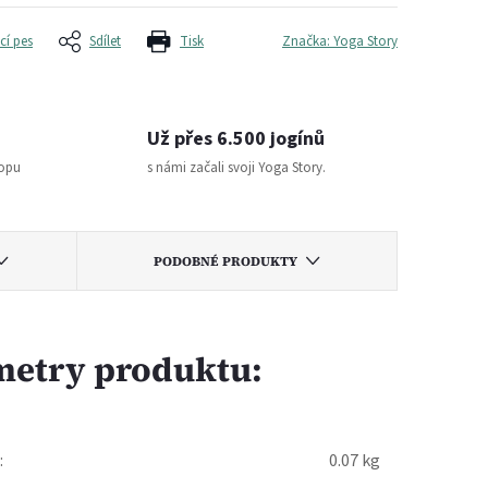
cí pes
Sdílet
Tisk
Značka:
Yoga Story
Už přes 6.500 jogínů
topu
s námi začali svoji Yoga Story.
PODOBNÉ PRODUKTY
metry produktu:
:
0.07 kg