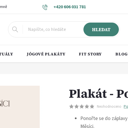
+420 606 031 781
 mně
Obchodní podmínky
Vrácení zboží a reklamace
Podmínky o
HLEDAT
TUÁLY
JÓGOVÉ PLAKÁTY
FIT STORY
BLOG
Plakát - 
Neohodnoceno
Po
Ponořte se do záplavy
Měsíci.