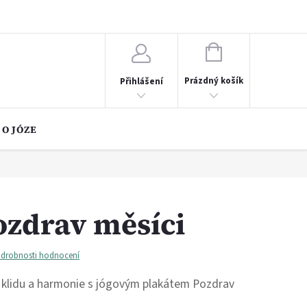
chrany osobních údajů
NÁKUPNÍ
KOŠÍK
Prázdný košík
Přihlášení
 O JÓZE
Pozdrav měsíci
drobnosti hodnocení
 klidu a harmonie s jógovým plakátem Pozdrav