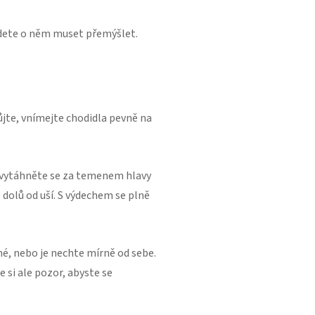
udete o něm muset přemýšlet.
ůjte, vnímejte chodidla pevně na
, vytáhněte se za temenem hlavy
dolů od uší. S výdechem se plně
, nebo je nechte mírně od sebe.
 si ale pozor, abyste se