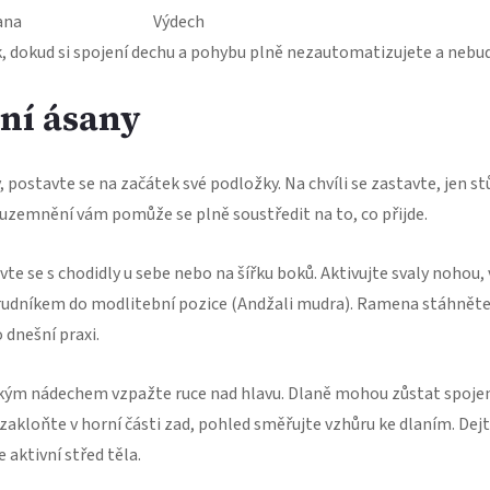
ana
Výdech
k, dokud si spojení dechu a pohybu plně nezautomatizujete a neb
ní ásany
 postavte se na začátek své podložky. Na chvíli se zastavte, jen st
 uzemnění vám pomůže se plně soustředit na to, co přijde.
te se s chodidly u sebe nebo na šířku boků. Aktivujte svaly nohou
hrudníkem do modlitební pozice (Andžali mudra). Ramena stáhněte 
 dnešní praxi.
ým nádechem vzpažte ruce nad hlavu. Dlaně mohou zůstat spojené
akloňte v horní části zad, pohled směřujte vzhůru ke dlaním. Dejte
 aktivní střed těla.