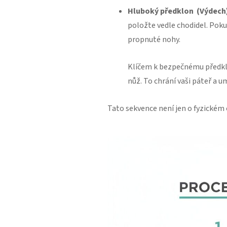
Hluboký předklon (Výdech
položte vedle chodidel. Pok
propnuté nohy.
Klíčem k bezpečnému předklonu
nůž. To chrání vaši páteř a 
Tato sekvence není jen o fyzickém c