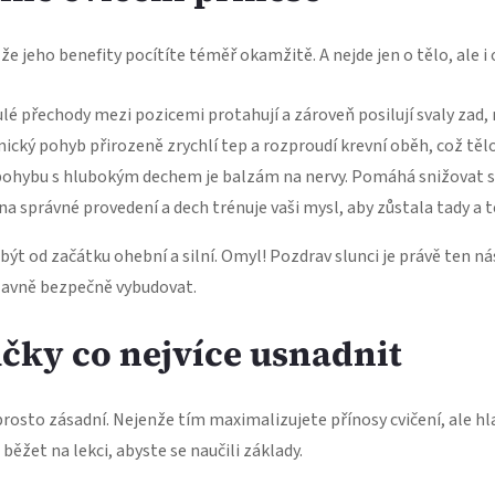
že jeho benefity pocítíte téměř okamžitě. A nejde jen o tělo, ale i
lé přechody mezi pozicemi protahují a zároveň posilují svaly zad, 
cký pohyb přirozeně zrychlí tep a rozproudí krevní oběh, což tělo
ohybu s hlubokým dechem je balzám na nervy. Pomáhá snižovat st
a správné provedení a dech trénuje vaši mysl, aby zůstala tady a
í být od začátku ohební a silní. Omyl! Pozdrav slunci je právě ten 
 hlavně bezpečně vybudovat.
ůčky co nejvíce usnadnit
prosto zásadní. Nejenže tím maximalizujete přínosy cvičení, ale 
ěžet na lekci, abyste se naučili základy.