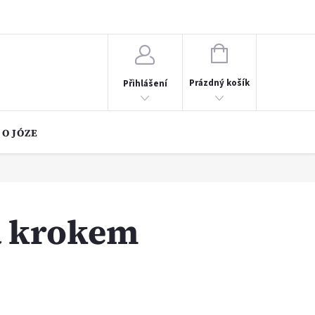
chrany osobních údajů
NÁKUPNÍ
KOŠÍK
Prázdný košík
Přihlášení
 O JÓZE
za krokem