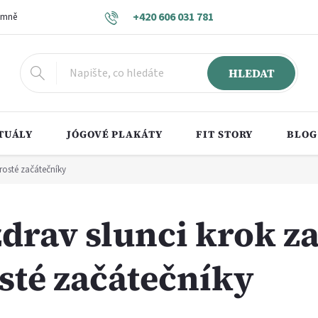
+420 606 031 781
 mně
Obchodní podmínky
Vrácení zboží a reklamace
Podmínky o
HLEDAT
TUÁLY
JÓGOVÉ PLAKÁTY
FIT STORY
BLOG
rosté začátečníky
zdrav slunci krok 
sté začátečníky