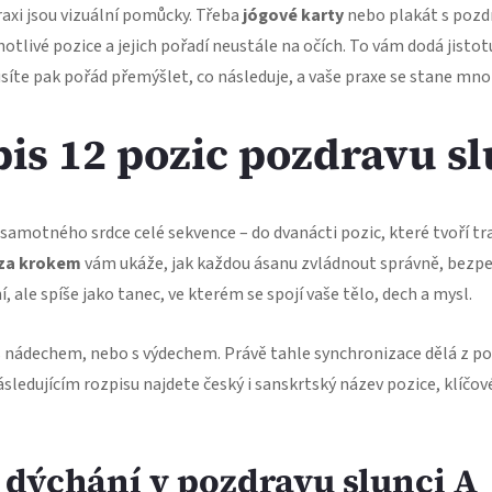
xi jsou vizuální pomůcky. Třeba
jógové karty
nebo plakát s pozdr
notlivé pozice a jejich pořadí neustále na očích. To vám dodá jisto
íte pak pořád přemýšlet, co následuje, a vaše praxe se stane mno
pis 12 pozic pozdravu s
samotného srdce celé sekvence – do dvanácti pozic, které tvoří tra
 za krokem
vám ukáže, jak každou ásanu zvládnout správně, bezp
 ale spíše jako tanec, ve kterém se spojí vaše tělo, dech a mysl.
s nádechem, nebo s výdechem. Právě tahle synchronizace dělá z po
ásledujícím rozpisu najdete český i sanskrtský název pozice, klíčo
 dýchání v pozdravu slunci A