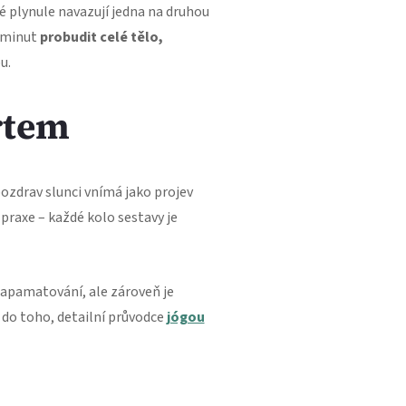
ré plynule navazují jedna na druhou
r minut
probudit celé tělo,
u.
rtem
ozdrav slunci vnímá jako projev
 praxe – každé kolo sestavy je
 zapamatování, ale zároveň je
y do toho, detailní průvodce
jógou