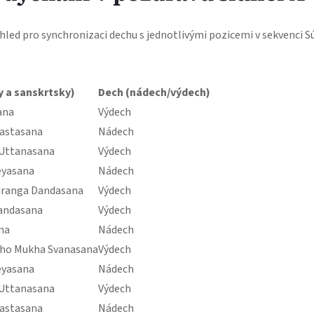
ehled pro synchronizaci dechu s jednotlivými pozicemi v sekvenci Sú
 a sanskrtsky)
Dech (nádech/výdech)
ana
Výdech
Hastasana
Nádech
 Uttanasana
Výdech
eyasana
Nádech
uranga Dandasana
Výdech
Dandasana
Výdech
na
Nádech
Adho Mukha Svanasana
Výdech
eyasana
Nádech
 Uttanasana
Výdech
Hastasana
Nádech