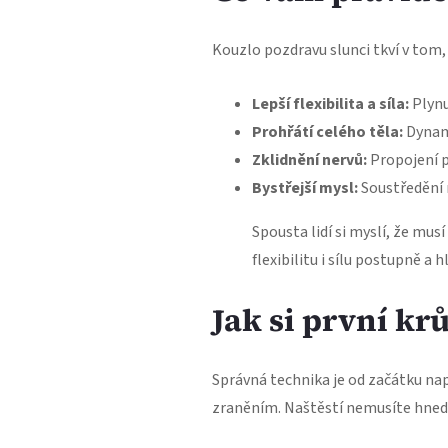
Kouzlo pozdravu slunci tkví v tom, 
Lepší flexibilita a síla:
Plynu
Prohřátí celého těla:
Dynami
Zklidnění nervů:
Propojení p
Bystřejší mysl:
Soustředění n
Spousta lidí si myslí, že mus
flexibilitu i sílu postupně a
Jak si první kr
Správná technika je od začátku na
zraněním. Naštěstí nemusíte hned b