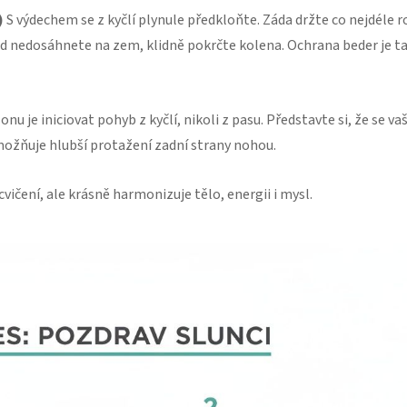
)
S výdechem se z kyčlí plynule předkloňte. Záda držte co nejdéle r
ud nedosáhnete na zem, klidně pokrčte kolena. Ochrana beder je t
 je iniciovat pohyb z kyčlí, nikoli z pasu. Představte si, že se vaš
umožňuje hlubší protažení zadní strany nohou.
vičení, ale krásně harmonizuje tělo, energii i mysl.