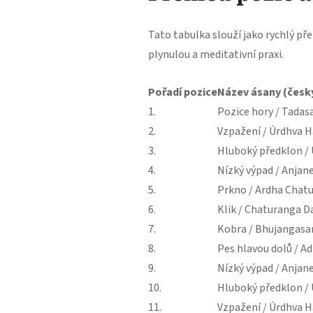
Tato tabulka slouží jako rychlý př
plynulou a meditativní praxi.
Pořadí pozice
Název ásany (česky
1.
Pozice hory / Tadas
2.
Vzpažení / Úrdhva 
3.
Hluboký předklon /
4.
Nízký výpad / Anjan
5.
Prkno / Ardha Chat
6.
Klik / Chaturanga 
7.
Kobra / Bhujangasa
8.
Pes hlavou dolů / 
9.
Nízký výpad / Anjan
10.
Hluboký předklon /
11.
Vzpažení / Úrdhva 