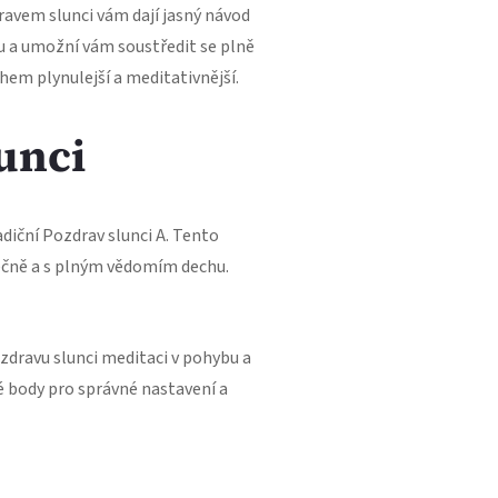
avem slunci vám dají jasný návod
tu a umožní vám soustředit se plně
hem plynulejší a meditativnější.
lunci
diční Pozdrav slunci A. Tento
ečně a s plným vědomím dechu.
zdravu slunci meditaci v pohybu a
vé body pro správné nastavení a