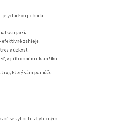
 o psychickou pohodu.
nohou i paží.
 efektivně zahřeje.
res a úzkost.
 teď, v přítomném okamžiku.
nástroj, který vám pomůže
hlavně se vyhnete zbytečným