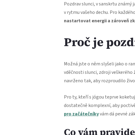
Pozdrav slunci, v sanskrtu známý 
v rytmu vašeho dechu. Pro každého,
nastartovat energii a zároveň zk
Proč je pozd
Možná jste o něm slyšeli jako o ra
vděčnosti slunci, zdroji veškerého 
navrženo tak, aby rozproudilo život
Pro ty, kteří s jógou teprve koketu
dostatečně komplexní, aby poctivě z
pro začátečníky
vám dá pevné zák
Co vám pravide