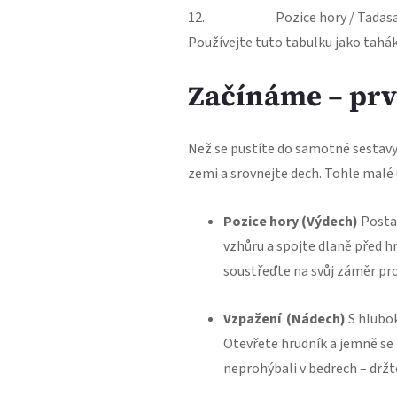
12.
Pozice hory / Tadas
Používejte tuto tabulku jako tahá
Začínáme – prv
Než se pustíte do samotné sestavy,
zemi a srovnejte dech. Tohle malé
Pozice hory (Výdech)
Postav
vzhůru a spojte dlaně před 
soustřeďte na svůj záměr pro
Vzpažení (Nádech)
S hlubok
Otevřete hrudník a jemně se z
neprohýbali v bedrech – držte