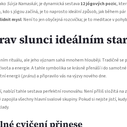
jako
Súrja Namaskár
, je dynamická sestava
12 jógových pozic
, kte
 kdo s jógou začíná, je to naprosto ideální způsob, jak během pá
lidnit mysl
. Není to jen obyčejná rozcvička; je to meditace v pohyb
rav slunci ideálním sta
nním rituálu, ale jeho význam sahá mnohem hlouběji. Tradičně se p
života a energie. A tahle symbolika se krásně přenáší i do samotné
ní energii (
pránu
) a připravilo vás na výzvy nového dne.
jí, nabízí tahle sestava perfektní rovnováhu. Není příliš složitá na
apojila všechny hlavní svalové skupiny. Pokud si nejste jistí, kud
lady.
lné cvičení přinese