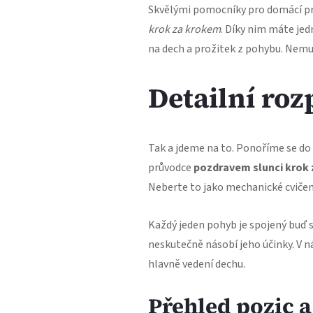
Skvělými pomocníky pro domácí pra
krok za krokem
. Díky nim máte jed
na dech a prožitek z pohybu. Nemus
Detailní roz
Tak a jdeme na to. Ponoříme se do 
průvodce
pozdravem slunci krok
Neberte to jako mechanické cvičení,
Každý jeden pohyb je spojený buď 
neskutečně násobí jeho účinky. V n
hlavně vedení dechu.
Přehled pozic a