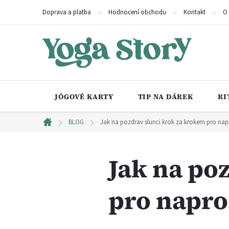
Přejít
Doprava a platba
Hodnocení obchodu
Kontakt
O
na
obsah
JÓGOVÉ KARTY
TIP NA DÁREK
RI
BLOG
Jak na pozdrav slunci krok za krokem pro nap
Domů
Jak na po
pro napro