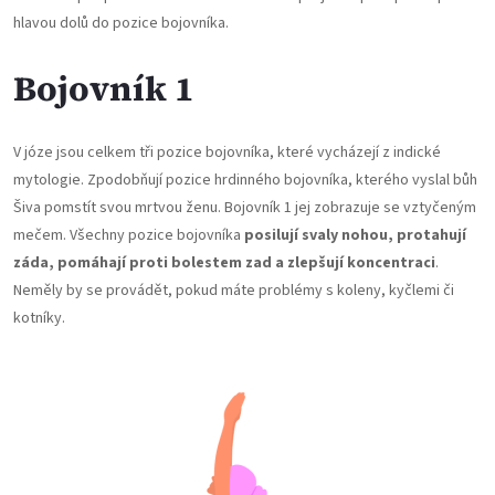
hlavou dolů do pozice bojovníka.
Bojovník 1
V józe jsou celkem tři pozice bojovníka, které vycházejí z indické
mytologie. Zpodobňují pozice hrdinného bojovníka, kterého vyslal bůh
Šiva pomstít svou mrtvou ženu. Bojovník 1 jej zobrazuje se vztyčeným
mečem. Všechny pozice bojovníka
posilují svaly nohou, protahují
záda, pomáhají proti bolestem zad a zlepšují koncentraci
.
Neměly by se provádět, pokud máte problémy s koleny, kyčlemi či
kotníky.