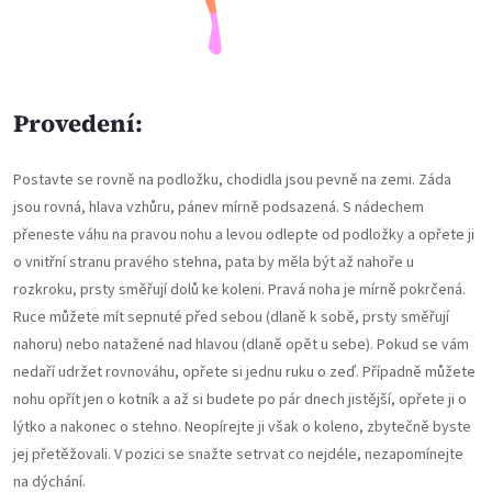
Provedení:
Postavte se rovně na podložku, chodidla jsou pevně na zemi. Záda
jsou rovná, hlava vzhůru, pánev mírně podsazená. S nádechem
přeneste váhu na pravou nohu a levou odlepte od podložky a opřete ji
o vnitřní stranu pravého stehna, pata by měla být až nahoře u
rozkroku, prsty směřují dolů ke koleni. Pravá noha je mírně pokrčená.
Ruce můžete mít sepnuté před sebou (dlaně k sobě, prsty směřují
nahoru) nebo natažené nad hlavou (dlaně opět u sebe). Pokud se vám
nedaří udržet rovnováhu, opřete si jednu ruku o zeď. Případně můžete
nohu opřít jen o kotník a až si budete po pár dnech jistější, opřete ji o
lýtko a nakonec o stehno. Neopírejte ji však o koleno, zbytečně byste
jej přetěžovali. V pozici se snažte setrvat co nejdéle, nezapomínejte
na dýchání.