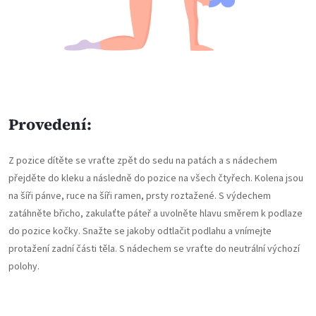
Provedení:
Z pozice dítěte se vraťte zpět do sedu na patách a s nádechem
přejděte do kleku a následně do pozice na všech čtyřech. Kolena jsou
na šíři pánve, ruce na šíři ramen, prsty roztažené. S výdechem
zatáhněte břicho, zakulaťte páteř a uvolněte hlavu směrem k podlaze
do pozice kočky. Snažte se jakoby odtlačit podlahu a vnímejte
protažení zadní části těla. S nádechem se vraťte do neutrální výchozí
polohy.