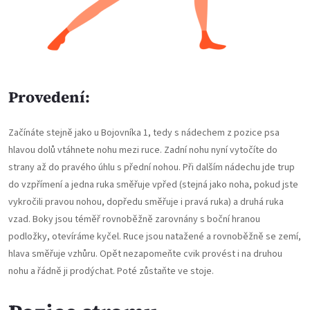
Provedení:
Začínáte stejně jako u Bojovníka 1, tedy s nádechem z pozice psa
hlavou dolů vtáhnete nohu mezi ruce. Zadní nohu nyní vytočíte do
strany až do pravého úhlu s přední nohou. Při dalším nádechu jde trup
do vzpřímení a jedna ruka směřuje vpřed (stejná jako noha, pokud jste
vykročili pravou nohou, dopředu směřuje i pravá ruka) a druhá ruka
vzad. Boky jsou téměř rovnoběžně zarovnány s boční hranou
podložky, otevíráme kyčel. Ruce jsou natažené a rovnoběžně se zemí,
hlava směřuje vzhůru. Opět nezapomeňte cvik provést i na druhou
nohu a řádně ji prodýchat. Poté zůstaňte ve stoje.