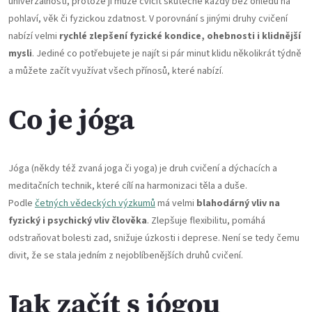
univerzálnosti, protože ji může cvičit skutečně každý bez ohledu na
pohlaví, věk či fyzickou zdatnost. V porovnání s jinými druhy cvičení
nabízí velmi
rychlé zlepšení fyzické kondice, ohebnosti i klidnější
mysli
. Jediné co potřebujete je najít si pár minut klidu několikrát týdně
a můžete začít využívat všech přínosů, které nabízí.
Co je jóga
Jóga (někdy též zvaná joga či yoga) je druh cvičení a dýchacích a
meditačních technik, které cílí na harmonizaci těla a duše.
Podle
četných vědeckých výzkumů
má velmi
blahodárný vliv na
fyzický i psychický vliv člověka
. Zlepšuje flexibilitu, pomáhá
odstraňovat bolesti zad, snižuje úzkosti i deprese. Není se tedy čemu
divit, že se stala jedním z nejoblíbenějších druhů cvičení.
Jak začít s jógou