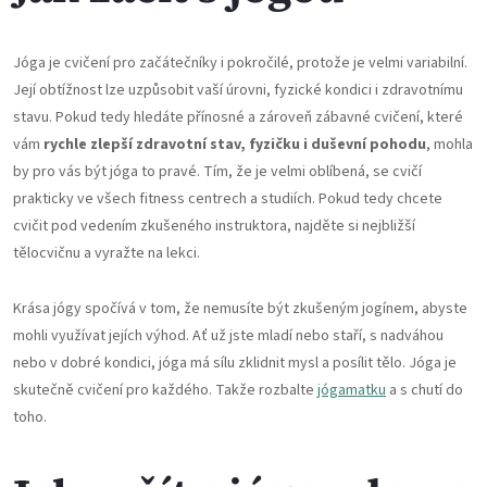
Jóga je cvičení pro začátečníky i pokročilé, protože je velmi variabilní.
Její obtížnost lze uzpůsobit vaší úrovni, fyzické kondici i zdravotnímu
stavu. Pokud tedy hledáte přínosné a zároveň zábavné cvičení, které
vám
rychle zlepší zdravotní stav, fyzičku i duševní pohodu
, mohla
by pro vás být jóga to pravé. Tím, že je velmi oblíbená, se cvičí
prakticky ve všech fitness centrech a studiích. Pokud tedy chcete
cvičit pod vedením zkušeného instruktora, najděte si nejbližší
tělocvičnu a vyražte na lekci.
Krása jógy spočívá v tom, že nemusíte být zkušeným jogínem, abyste
mohli využívat jejích výhod. Ať už jste mladí nebo staří, s nadváhou
nebo v dobré kondici, jóga má sílu zklidnit mysl a posílit tělo. Jóga je
skutečně cvičení pro každého. Takže rozbalte
jógamatku
a s chutí do
toho.