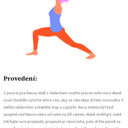
Provedení:
Z pozice psa hlavou dolů s nádechem vsuňte pravou nohu mezi dlaně.
Levé chodidlo vytočte lehce ven, aby se vám lépe držela rovnováha. S
dalším nádechem zvedněte trup a vzpažte. Ruce mohou být buď
spojené nad hlavou nebo od sebe na šíři ramen, dlaně směřují k sobě.
Udržujte ruce propnuté, propnutá je i levá noha, patu držte pevně na