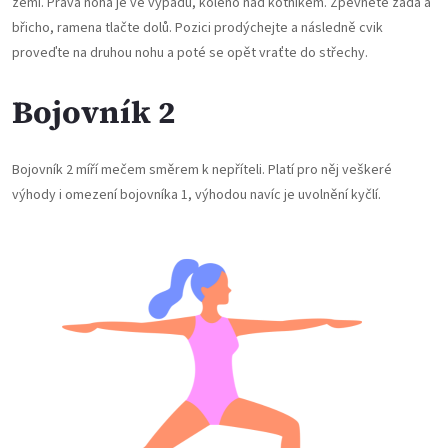
zemi. Pravá noha je ve výpadu, koleno nad kotníkem. Zpevněte záda a
břicho, ramena tlačte dolů. Pozici prodýchejte a následně cvik
proveďte na druhou nohu a poté se opět vraťte do střechy.
Bojovník 2
Bojovník 2 míří mečem směrem k nepříteli. Platí pro něj veškeré
výhody i omezení bojovníka 1, výhodou navíc je uvolnění kyčlí.