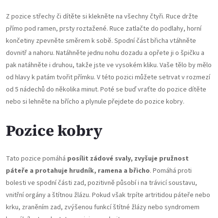
Z pozice střechy či dítěte si klekněte na všechny čtyři. Ruce držte
přímo pod ramen, prsty roztažené. Ruce zatlačte do podlahy, horní
končetiny zpevněte směrem k sobě. Spodní část břicha vtáhněte
dovnitř a nahoru. Natáhněte jednu nohu dozadu a opřete ji o špičku a
pak natáhněte i druhou, takže jste ve vysokém kliku. Vaše tělo by mělo
od hlavy k patám tvořit přímku. V této pozici můžete setrvat v rozmezí
od 5 nádechů do několika minut. Poté se buď vraťte do pozice dítěte
nebo si lehněte na břícho a plynule přejdete do pozice kobry.
Pozice kobry
Tato pozice pomáhá
posílit zádové svaly, zvyšuje pružnost
páteře a protahuje hrudník, ramena a břicho
. Pomáhá proti
bolesti ve spodní části zad, pozitivně působí i na trávicí soustavu,
vnitřní orgány a štítnou žlázu. Pokud však trpíte artritidou páteře nebo
krku, zraněním zad, zvýšenou funkcí štítné žlázy nebo syndromem