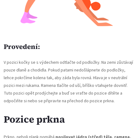
Provedení:
V pozici kočky se s výdechem odtlačte od podložky. Na zemi zůstávají
pouze dlaně a chodidla. Pokud patami nedošlápnete do podložky,
lehce pokrčíme kolena tak, aby záda byla rovná. Hlava je v neutrální
pozici mezi rukama. Ramena tlačíte od uší, bříško vtahujete dovnitř.
Tuto pozici opět prodýchejte a buď se vraťte do pozice dítěte a
odpočiňte si nebo se připravte na přechod do pozice prkna.
Pozice prkna
Prkno, neboli plank pomáhá
posilovat jádro (střed) těla, ramena,