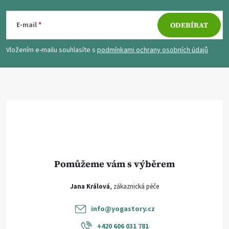
Z
á
E-mail
ODEBÍRAT
p
Vložením e-mailu souhlasíte s
podmínkami ochrany osobních údajů
a
t
í
Jana Králová
info
@
yogastory.cz
+420 606 031 781