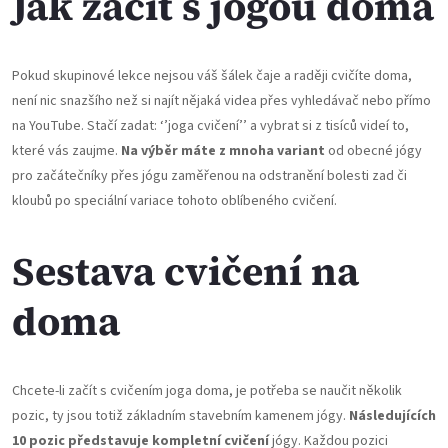
Jak začít s jógou doma
Pokud skupinové lekce nejsou váš šálek čaje a raději cvičíte doma,
není nic snazšího než si najít nějaká videa přes vyhledávač nebo přímo
na YouTube. Stačí zadat: ‘’joga cvičení’’ a vybrat si z tisíců videí to,
které vás zaujme.
Na výběr máte z mnoha variant
od obecné jógy
pro začátečníky přes jógu zaměřenou na odstranění bolesti zad či
kloubů po speciální variace tohoto oblíbeného cvičení.
Sestava cvičení na
doma
Chcete-li začít s cvičením joga doma, je potřeba se naučit několik
pozic, ty jsou totiž základním stavebním kamenem jógy.
Následujících
10 pozic představuje kompletní cvičení
jógy. Každou pozici