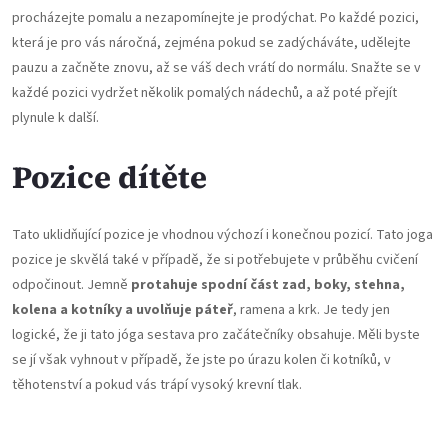
procházejte pomalu a nezapomínejte je prodýchat. Po každé pozici,
která je pro vás náročná, zejména pokud se zadýcháváte, udělejte
pauzu a začněte znovu, až se váš dech vrátí do normálu. Snažte se v
každé pozici vydržet několik pomalých nádechů, a až poté přejít
plynule k další.
Pozice dítěte
Tato uklidňující pozice je vhodnou výchozí i konečnou pozicí. Tato joga
pozice je skvělá také v případě, že si potřebujete v průběhu cvičení
odpočinout. Jemně
protahuje spodní část zad, boky, stehna,
kolena a kotníky a uvolňuje páteř
, ramena a krk. Je tedy jen
logické, že ji tato jóga sestava pro začátečníky obsahuje. Měli byste
se jí však vyhnout v případě, že jste po úrazu kolen či kotníků, v
těhotenství a pokud vás trápí vysoký krevní tlak.