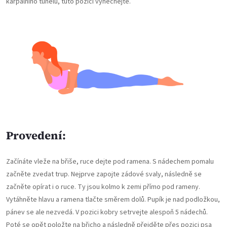
karpálního tunelu, tuto pozici vynechejte.
Provedení:
Začínáte vleže na břiše, ruce dejte pod ramena. S nádechem pomalu
začněte zvedat trup. Nejprve zapojte zádové svaly, následně se
začněte opírat i o ruce. Ty jsou kolmo k zemi přímo pod rameny.
Vytáhněte hlavu a ramena tlačte směrem dolů. Pupík je nad podložkou,
pánev se ale nezvedá. V pozici kobry setrvejte alespoň 5 nádechů.
Poté se opět položte na břicho a následně přejděte přes pozici psa