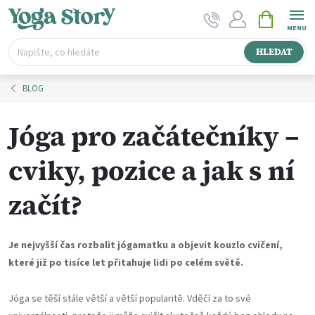
Přejít
NÁKUPNÍ
na
KOŠÍK
obsah
HLEDAT
BLOG
Jóga pro začátečníky –
cviky, pozice a jak s ní
začít?
Je nejvyšší čas rozbalit jógamatku a objevit kouzlo cvičení,
které již po tisíce let přitahuje lidi po celém světě.
Jóga se těší stále větší a větší popularitě. Vděčí za to své