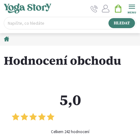
Přejít
NÁKUPNÍ
na
KOŠÍK
obsah
HLEDAT
Domů
Hodnocení obchodu
5,0
242 hodnocení