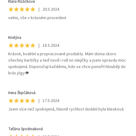
Klára Růžičková
|
20.5.2024
velmi, vše v krásném provedení
Kristýna
|
18.5.2024
Krásné, kvalitní a propracované produkty. Mám doma skoro
všechny kartičky a teď nově i roll on olejíčky a jsem opravdu moc
spokojená. Doporučuji každému, kdo se chce ponořit hlouběji do
krás jógy.❤️
Irena Štipčáková
|
17.5.2024
Jsem více než spokojená, hlavně rychlost dodání byla blesková.
Taťána Spodniaková