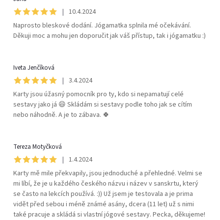
|
10.4.2024
Naprosto bleskové dodání. Jógamatka splnila mé očekávání.
Děkuji moc a mohu jen doporučit jak váš přístup, tak i jógamatku :)
Iveta Jenčíková
|
3.4.2024
Karty jsou úžasný pomocník pro ty, kdo si nepamatují celé
sestavy jako já 😄 Skládám si sestavy podle toho jak se cítím
nebo náhodně. A je to zábava. 🍀
Tereza Motyčková
|
1.4.2024
Karty mě mile překvapily, jsou jednoduché a přehledné. Velmi se
mi líbí, že je u každého českého názvu i název v sanskrtu, který
se často na lekcích používá. :)) Už jsem je testovala a je prima
vidět před sebou i méně známé asány, dcera (11 let) už s nimi
také pracuje a skládá si vlastní jógové sestavy. Pecka, děkujeme!