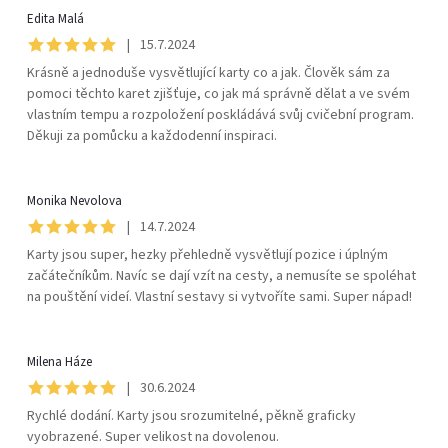
Edita Malá
s
|
15.7.2024
h
Krásně a jednoduše vysvětlující karty co a jak. Člověk sám za
pomoci těchto karet zjišťuje, co jak má správně dělat a ve svém
vlastním tempu a rozpoložení poskládává svůj cvičební program.
o
Děkuji za pomůcku a každodenní inspiraci.
d
Monika Nevolova
n
|
14.7.2024
Karty jsou super, hezky přehledně vysvětlují pozice i úplným
o
začátečníkům. Navíc se dají vzít na cesty, a nemusíte se spoléhat
na pouštění videí. Vlastní sestavy si vytvoříte sami. Super nápad!
c
Milena Háze
e
|
30.6.2024
Rychlé dodání. Karty jsou srozumitelné, pěkně graficky
n
vyobrazené. Super velikost na dovolenou.