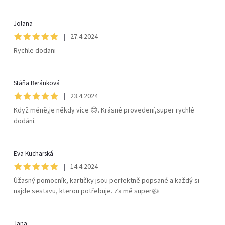
Jolana
|
27.4.2024
Rychle dodani
Stáňa Beránková
|
23.4.2024
Když méně,je někdy více 😊. Krásné provedení,super rychlé
dodání.
Eva Kucharská
|
14.4.2024
Úžasný pomocník, kartičky jsou perfektně popsané a každý si
najde sestavu, kterou potřebuje. Za mě super👍
Jana