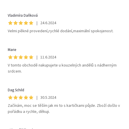
í
Vladimíra Daňková
|
24.6.2024
Velmi pěkné provedení,rychlé dodání,maximální spokojenost.
Marie
|
11.6.2024
V tomto obchodě nakupujete u kouzelných andělů s nádherným
srdcem.
Dag Schild
|
30.5.2024
Začínám, moc se těším jak mi to s kartičkami půjde. Zboží došlo v
pořádku a rychle, děkuji.