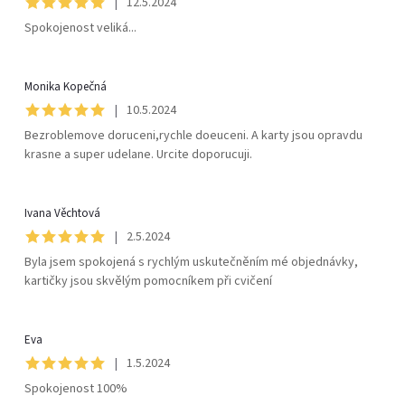
|
12.5.2024
Spokojenost veliká...
Monika Kopečná
|
10.5.2024
Bezroblemove doruceni,rychle doeuceni. A karty jsou opravdu
krasne a super udelane. Urcite doporucuji.
Ivana Věchtová
|
2.5.2024
Byla jsem spokojená s rychlým uskutečněním mé objednávky,
kartičky jsou skvělým pomocníkem při cvičení
Eva
|
1.5.2024
Spokojenost 100%