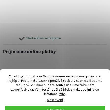
Sledovat na Instagramu
Přijímáme online platby
Chtěli bychom, aby se Vám na našem e-shopu nakupovalo co
nejlépe. Proto naše stránka používá soubory cookies. Budeme
Copyright 2026
Yoga Story
. Všechna práva vyhrazena.
Upravit nastavení
rádi, pokud s nimi budete souhlasit a umožníte nám
cookies
zprostředkovat Vám ještě lepší zážitek z nakupování. Více
informací
zde
.
Vytvořil Shoptet
Nastavení