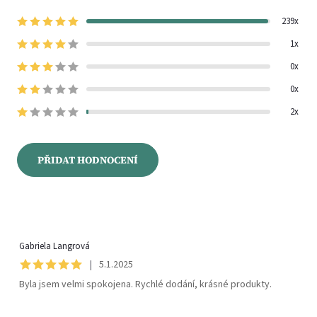
239x
1x
0x
0x
2x
PŘIDAT HODNOCENÍ
V
ý
Gabriela Langrová
p
|
5.1.2025
Byla jsem velmi spokojena. Rychlé dodání, krásné produkty.
i