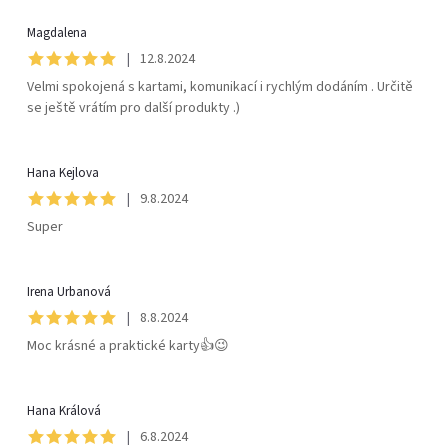
Magdalena
|
12.8.2024
Velmi spokojená s kartami, komunikací i rychlým dodáním . Určitě
se ještě vrátím pro další produkty .)
Hana Kejlova
|
9.8.2024
Super
Irena Urbanová
|
8.8.2024
Moc krásné a praktické karty👍😉
Hana Králová
|
6.8.2024