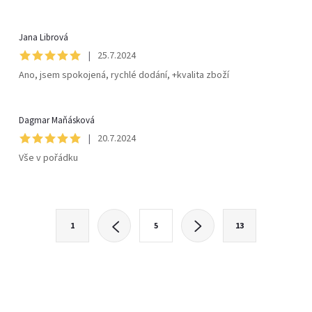
Jana Librová
|
25.7.2024
Ano, jsem spokojená, rychlé dodání, +kvalita zboží
Dagmar Maňásková
|
20.7.2024
Vše v pořádku
O
S
1
5
13
t
v
r
l
á
n
á