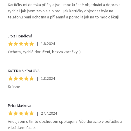
Kartičky mi dneska přišly a jsou moc krásné objednání a doprava
rychla i jak jsem zavolala o radu jak kartičky objednat byla na
telefonu pani ochotna a příjemná a poradila jak na to moc děkuji
Jitka Hondlová
|
1.8.2024
Ochota, rychlé doručení, bezva kartičky :)
KATEŘINA KRÁLOVÁ
|
1.8.2024
Krásné
Petra Maskova
|
27.7.2024
Ano, jsem s tímto obchodem spokojena. Vše dorazilo v pořádku a
v krátkém čase.