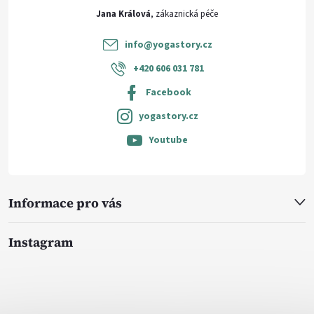
p
Jana Králová
i
info
@
yogastory.cz
s
+420 606 031 781
u
Facebook
yogastory.cz
Youtube
Informace pro vás
Instagram