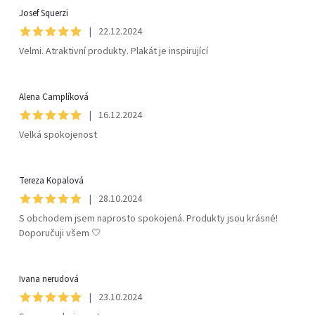
Josef Squerzi
s
|
22.12.2024
h
Velmi. Atraktivní produkty. Plakát je inspirující
o
Alena Camplíková
|
16.12.2024
d
Velká spokojenost
n
Tereza Kopalová
o
|
28.10.2024
S obchodem jsem naprosto spokojená. Produkty jsou krásné!
c
Doporučuji všem 🤍
e
Ivana nerudová
n
|
23.10.2024