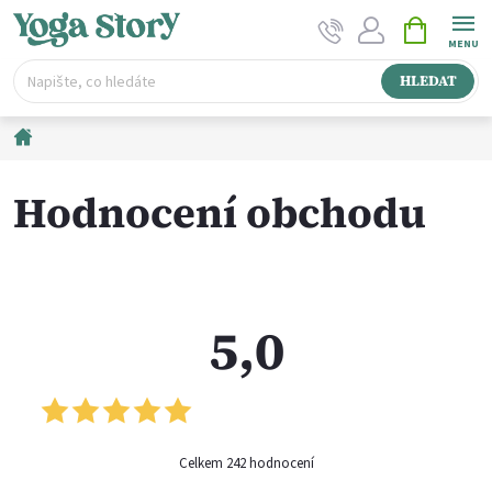
Přejít
NÁKUPNÍ
na
KOŠÍK
obsah
HLEDAT
Domů
Hodnocení obchodu
5,0
242 hodnocení