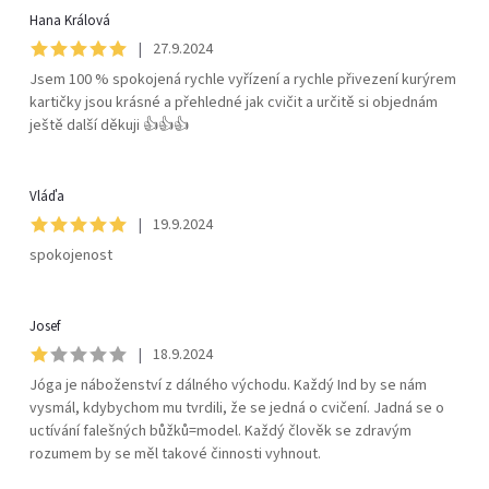
Hana Králová
|
27.9.2024
Jsem 100 % spokojená rychle vyřízení a rychle přivezení kurýrem
kartičky jsou krásné a přehledné jak cvičit a určitě si objednám
ještě další děkuji 👍👍👍
Vláďa
|
19.9.2024
spokojenost
Josef
|
18.9.2024
Jóga je náboženství z dálného východu. Každý Ind by se nám
vysmál, kdybychom mu tvrdili, že se jedná o cvičení. Jadná se o
uctívání falešných bůžků=model. Každý člověk se zdravým
rozumem by se měl takové činnosti vyhnout.