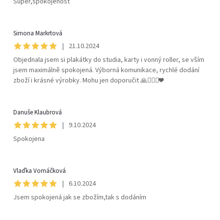
Super,spokojenost
í
Simona Markrtová
|
21.10.2024
Objednala jsem si plakátky do studia, karty i vonný roller, se vším
jsem maximálně spokojená. Výborná komunikace, rychlé dodání
zboží i krásné výrobky. Mohu jen doporučit 🙏🧘🏻‍♀️❤️
Danuše Klaubrová
|
9.10.2024
Spokojena
Vlaďka Vomáčková
|
6.10.2024
Jsem spokojená jak se zbožím,tak s dodáním