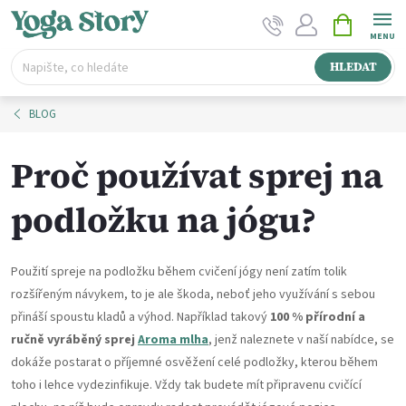
Přejít
NÁKUPNÍ
na
KOŠÍK
obsah
HLEDAT
BLOG
Proč používat sprej na
podložku na jógu?
Použití spreje na podložku během cvičení jógy není zatím tolik
rozšířeným návykem, to je ale škoda, neboť jeho využívání s sebou
přináší spoustu kladů a výhod. Například takový
100 % přírodní a
ručně vyráběný sprej
Aroma mlha
, jenž naleznete v naší nabídce, se
dokáže postarat o příjemné osvěžení celé podložky, kterou během
toho i lehce vydezinfikuje. Vždy tak budete mít připravenu cvičící