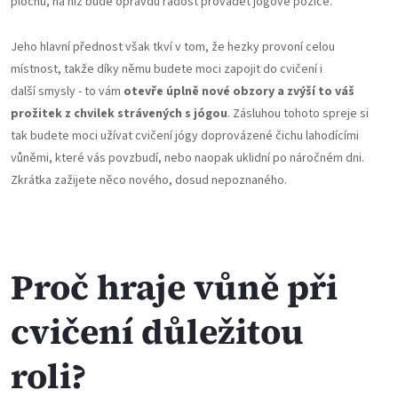
plochu, na níž bude opravdu radost provádět jógové pozice.
Jeho hlavní přednost však tkví v tom, že hezky provoní celou
místnost, takže díky němu budete moci zapojit do cvičení i
další smysly - to vám
otevře úplně nové obzory a zvýší to váš
prožitek z chvilek strávených s jógou
. Zásluhou tohoto spreje si
tak budete moci užívat cvičení jógy doprovázené čichu lahodícími
vůněmi, které vás povzbudí, nebo naopak uklidní po náročném dni.
Zkrátka zažijete něco nového, dosud nepoznaného.
Proč hraje vůně při
cvičení důležitou
roli?