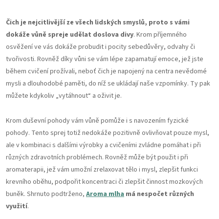
Čich je nejcitlivější ze všech lidských smyslů, proto s vámi
dokáže vůně spreje udělat doslova divy
. Krom příjemného
osvěžení ve vás dokáže probudit i pocity sebedůvěry, odvahy či
tvořivosti. Rovněž díky vůni se vám lépe zapamatují emoce, jež jste
během cvičení prožívali, neboť čich je napojený na centra nevědomé
mysli a dlouhodobé paměti, do níž se ukládají naše vzpomínky. Ty pak
můžete kdykoliv „vytáhnout“ a oživit je.
Krom duševní pohody vám vůně pomůže i s navozením fyzické
pohody. Tento sprej totiž nedokáže pozitivně ovlivňovat pouze mysl,
ale v kombinaci s dalšími výrobky a cvičeními zvládne pomáhat i při
různých zdravotních problémech. Rovněž může být použit i při
aromaterapii, jež vám umožní zrelaxovat tělo i mysl, zlepšit funkci
krevního oběhu, podpořit koncentraci či zlepšit činnost mozkových
buněk. Shrnuto podtrženo,
Aroma mlha
má nespočet různých
využití
.