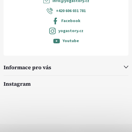
info
@
yogastory.cz
+420 606 031 781
Facebook
yogastory.cz
Youtube
Informace pro vás
Instagram