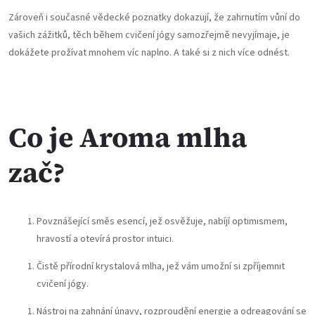
Zároveň i současné vědecké poznatky dokazují, že zahrnutím vůní do
vašich zážitků, těch během cvičení jógy samozřejmě nevyjímaje, je
dokážete prožívat mnohem víc naplno. A také si z nich více odnést.
Co je Aroma mlha
zač?
Povznášející směs esencí, jež osvěžuje, nabíjí optimismem,
hravostí a otevírá prostor intuici.
Čistě přírodní krystalová mlha, jež vám umožní si zpříjemnit
cvičení jógy.
Nástroj na zahnání únavy, rozproudění energie a odreagování se