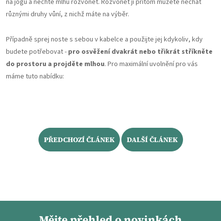
na jógu a nechte mlhu rozvonět. Rozvonět ji přitom můžete nechat
různými druhy vůní, z nichž máte na výběr.
Případně sprej noste s sebou v kabelce a použijte jej kdykoliv, kdy
budete potřebovat -
pro osvěžení dvakrát nebo třikrát stříkněte
do prostoru a projděte mlhou
. Pro maximální uvolnění pro vás
máme tuto nabídku:
PŘEDCHOZÍ ČLÁNEK
DALŠÍ ČLÁNEK
Mějte přehled o novinkách