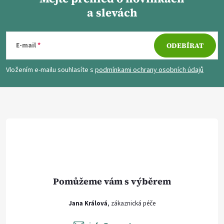
a slevách
Z
á
E-mail
ODEBÍRAT
p
Vložením e-mailu souhlasíte s
podmínkami ochrany osobních údajů
a
t
í
Jana Králová