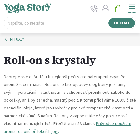
Přejít
NÁKUPNÍ
na
KOŠÍK
obsah
HLEDAT
RITUÁLY
Roll-on s krystaly
Dopřejte své duši i tělu tu nejlepší péči s aromaterapeutickým Roll-
onem. Srdcem našich Roll-onů je bio jojobový olej, který je známý
svými hydratačními vlastnostmi a schopností proniknout hluboko do
pokožky, aniž by zanechal mastný pocit. K tomu přidáváme 100% čisté
esenciální oleje, které jsou vybrány pro své terapeutické vlastnosti a
harmonické vůně. S našimi Roll-ony v kapse máte vždy po ruce svůj
vlastní harmonizující rituál. Přečtěte si náš článek
Průvodce použitím
aroma roll-onů při lekcích jógy.