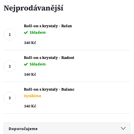
Nejprodávanější
Roll-on s krystaly - Relax
Skladem
340 Kč
Roll-on s krystaly - Radost
Skladem
340 Kč
Roll-on s krystaly - Balanc
Vyrábíme
340 Kč
Ř
Doporučujeme