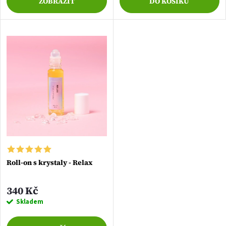
d
ZOBRAZIT
DO KOŠÍKU
u
u
k
k
t
t
ů
ů
Roll-on s krystaly - Relax
340 Kč
Skladem