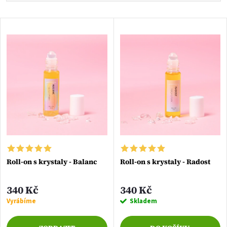
a
Nejlevnější
V
Nejdražší
z
ý
Nejprodávanější
e
p
Abecedně
n
i
í
s
p
p
Roll-on s krystaly - Balanc
Roll-on s krystaly - Radost
r
r
o
340 Kč
340 Kč
o
Vyrábíme
Skladem
d