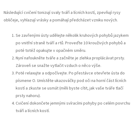
Následující cvičení tonizují svaly tváří a lícních kostí, zpevňují rysy
obličeje, vyhlazují vrásky a pomáhají předcházet vzniku nových.
Se zavřenými ústy udělejte několik kruhových pohybů jazykem
po vnitřní straně tváří a rtů. Proveďte 10 krouživých pohybů a
poté totéž opakujte v opačném směru.
Nyní nafoukněte tváře a začněte je zlehka proplácávat prsty.
Zároveň se snažte vytlačit vzduch o něco výše.
Poté relaxujte a odpočívejte. Po přestávce otevřete ústa do
písmene O. Umístěte ukazováčky pod oči na horní část lícních
kostí a zkuste se usmát (měli byste cítit, jak vaše tváře tlačí
prsty nahoru).
Cvičení dokončete jemnými svíracími pohyby po celém povrchu
tváří a lícních kostí.