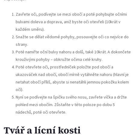
Zavřete oči, podívejte se mezi obočí a poté pohybujte očními
bulvami doleva a doprava, aniž byste oči otevřeli (10krát v
každém směru).
Snažte se dělat vědomé pohyby, posouvejte oči co nejvíce do
strany.
Poté namiřte oční bulvy nahoru a dolů, také 10krát. A dokončete
krouživými pohyby – obkružte očima celé kruhy.
Poté otevřete oči, prostředníček položte pod obočí a
ukazováček nad obočí, obočí mírně vytáhněte nahoru (hlavní je
netahat obočí příliš, abyste si nenatáhli jemnou pokožku kolem
očí).
Nyní se podívejte na špičku svého nosu, zavřete víčka a držte
pohled mezi obočím. Zůstaňte v této poloze po dobu 5
nádechů, poté oči otevřete.
Tvář a lícní kosti