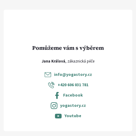
t
í
Jana Králová
info
@
yogastory.cz
+420 606 031 781
Facebook
yogastory.cz
Youtube