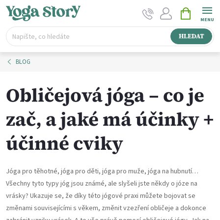
Přejít
NÁKUPNÍ
na
KOŠÍK
obsah
HLEDAT
BLOG
Obličejová jóga – co je
zač, a jaké má účinky +
účinné cviky
Jóga pro těhotné, jóga pro děti, jóga pro muže, jóga na hubnutí…
Všechny tyto typy jóg jsou známé, ale slyšeli jste někdy o józe na
vrásky? Ukazuje se, že díky této jógové praxi můžete bojovat se
změnami souvisejícími s věkem, změnit vzezření obličeje a dokonce