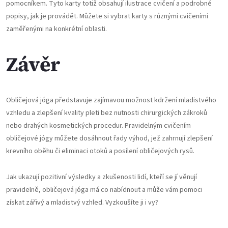
pomocníkem. Tyto karty totiž obsahují ilustrace cvičení a podrobné
popisy, jak je provádět. Můžete si vybrat karty s různými cvičeními
zaměřenými na konkrétní oblasti.
Závěr
Obličejová jóga představuje zajímavou možnost kdržení mladistvého
vzhledu a zlepšení kvality pleti bez nutnosti chirurgických zákroků
nebo drahých kosmetických procedur. Pravidelným cvičením
obličejové jógy můžete dosáhnout řady výhod, jež zahrnují zlepšení
krevního oběhu či eliminaci otoků a posílení obličejových rysů.
Jak ukazují pozitivní výsledky a zkušenosti lidí, kteří se jí věnují
pravidelně, obličejová jóga má co nabídnout a může vám pomoci
získat zářivý a mladistvý vzhled. Vyzkoušíte ji i vy?