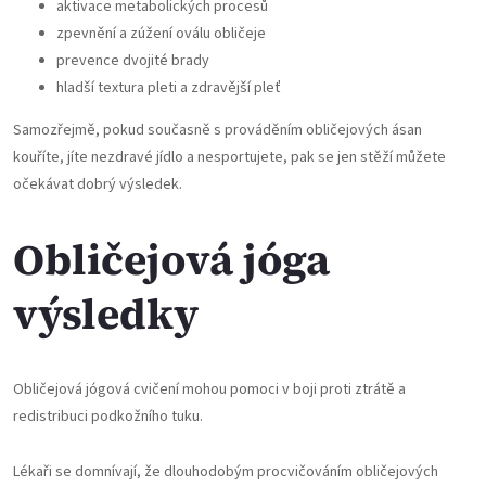
aktivace metabolických procesů
zpevnění a zúžení oválu obličeje
prevence dvojité brady
hladší textura pleti a zdravější pleť
Samozřejmě, pokud současně s prováděním obličejových ásan
kouříte, jíte nezdravé jídlo a nesportujete, pak se jen stěží můžete
očekávat dobrý výsledek.
Obličejová jóga
výsledky
Obličejová jógová cvičení mohou pomoci v boji proti ztrátě a
redistribuci podkožního tuku.
Lékaři se domnívají, že dlouhodobým procvičováním obličejových