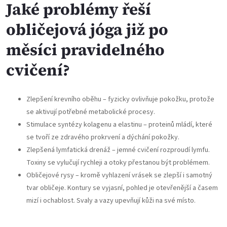
Jaké problémy řeší
obličejová jóga již po
měsíci pravidelného
cvičení?
Zlepšení krevního oběhu – fyzicky ovlivňuje pokožku, protože
se aktivují potřebné metabolické procesy.
Stimulace syntézy kolagenu a elastinu – proteinů mládí, které
se tvoří ze zdravého prokrvení a dýchání pokožky.
Zlepšená lymfatická drenáž – jemné cvičení rozproudí lymfu.
Toxiny se vylučují rychleji a otoky přestanou být problémem.
Obličejové rysy – kromě vyhlazení vrásek se zlepší i samotný
tvar obličeje. Kontury se vyjasní, pohled je otevřenější a časem
mizí i ochablost. Svaly a vazy upevňují kůži na své místo.