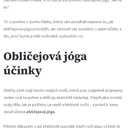
zabránit vzniku vrásek. A to vše právě pomocí obličejové jógy. Jak na
to?
To si povíme v tomto článku, který vám poodhalí nejenom to, jak
obličejovou jógu provádět, ale zároveň vás seznámí i s jejími účinky a
tím, proč byste ji měli rozhodně vyzkoušet i vy.
Obličejová jóga
účinky
Obličej a krk mají mnoho malých svalů, které jsou vzájemně propojeny.
Jeden sval se pohne a další jej okamžitě následují. Stejně jako ostatní
svaly těla, tak je potřeba i je umět efektivně cvičit – a právě k tomu
slouží účinná
obličejová jóga
.
Přímým důkazem o její efektivitě jsou lidé, kteří cvičí jógu, včetně té