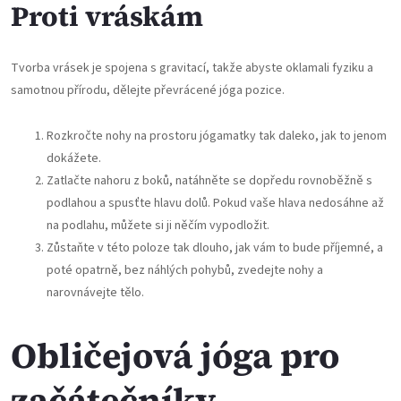
Proti vráskám
Tvorba vrásek je spojena s gravitací, takže abyste oklamali fyziku a
samotnou přírodu, dělejte převrácené jóga pozice.
Rozkročte nohy na prostoru
jógamatky
tak daleko, jak to jenom
dokážete.
Zatlačte nahoru z boků, natáhněte se dopředu rovnoběžně s
podlahou a spusťte hlavu dolů. Pokud vaše hlava nedosáhne až
na podlahu, můžete si ji něčím vypodložit.
Zůstaňte v této poloze tak dlouho, jak vám to bude příjemné, a
poté opatrně, bez náhlých pohybů, zvedejte nohy a
narovnávejte tělo.
Obličejová jóga pro
začátečníky