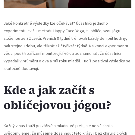
Jaké konkrétně výsledky lze očekávat? Účastníci jednoho
experimentu cvičili metodu Happy Face Yoga, tj. obličejovou jógu
složenou ze 32 cviků. Prvních 8 týdnů trénovali každý den půl hodiny,
pak stejnou dobu, ale třikrát až čtyřikrát týdně. Na konci experimentu
vědci použili zařízení monitorující věk a poznamenali, že účastníci
vypadali v průměru o dva a půl roku mladší. Tudíž pozitivní výsledky se
skutečně dostavují.
Kde a jak začít s
obličejovou jógou?
Každý z nás touží po zářivé a mladistvé pleti, ale ne všichni si
uvědomujeme, že můžeme dosáhnout této krásy i bez chirurgických