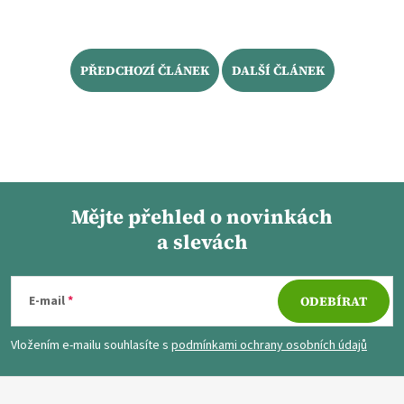
PŘEDCHOZÍ ČLÁNEK
DALŠÍ ČLÁNEK
Mějte přehled o novinkách
a slevách
Z
á
E-mail
ODEBÍRAT
p
Vložením e-mailu souhlasíte s
podmínkami ochrany osobních údajů
a