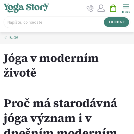
Přejít
NÁKUPNÍ
na
KOŠÍK
obsah
HLEDAT
BLOG
Jóga v moderním
životě
Proč má starodávná
jóga význam i v
dnešním moderním