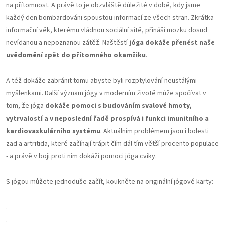
na přítomnost. A právě to je obzvláště důležité v době, kdy jsme
každý den bombardováni spoustou informací ze všech stran. Zkrátka
informační věk, kterému vládnou sociální sítě, přináší mozku dosud
nevídanou a nepoznanou zátěž. Naštěstí
jóga dokáže přenést naše
uvědomění zpět do přítomného okamžiku
.
A též dokáže zabránit tomu abyste byli rozptylování neustálými
myšlenkami. Další význam jógy v moderním životě může spočívat v
tom, že jóga
dokáže pomoci s budováním svalové hmoty,
vytrvalostí a v neposlední řadě prospívá i funkci imunitního a
kardiovaskulárního systému
. Aktuálním problémem jsou i bolesti
zad a artritida, které začínají trápit čím dál tím větší procento populace
- a právě v boji proti nim dokáží pomoci jóga cviky.
S jógou můžete jednoduše začít, koukněte na originální jógové karty:
.
.