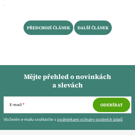
.
PŘEDCHOZÍ ČLÁNEK
DALŠÍ ČLÁNEK
Mějte přehled o novinkách
a slevách
Z
á
E-mail
ODEBÍRAT
p
Vložením e-mailu souhlasíte s
podmínkami ochrany osobních údajů