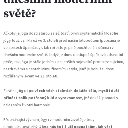
světě?
Ačkoliv je jóga dosti starou záležitostí, první systematická filosofie
jógy totiž vznikla už ve 3. století před naším letopočtem (popsána je
ve spisech Upanišady), tak i přesto je plně použitelná a účinná i v
dnešním moderním světě. I když je dnes dostupná špičková zdravotní
péče, tak jóga je stále jedním z nejlepších bojovníků proti stresujícímu,
nezdravému a nestabilnímu životnímu stylu, jenž je bohužel dosti
rozšířeným jevem ve 21. století.
Zkrátka
jóga i po všech těch staletích dokáže tělu, mysli i duši
přinést tolik potřebný klid a vyrovnanost
, jež dokáží pomoci s
nalezením životní harmonie.
Přetrvávající význam jógy i v moderním životě je tedy
neoddiskutovatelný.
Jóga nás totiž učí poznatkům, jak vést