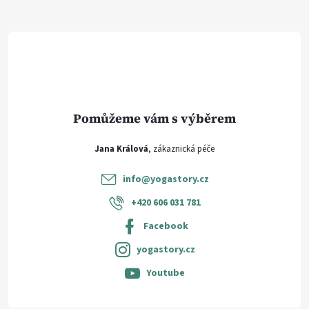
a
t
í
Jana Králová
info
@
yogastory.cz
+420 606 031 781
Facebook
yogastory.cz
Youtube